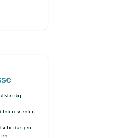
sse
llständig
d Interessenten
ntscheidungen
gen.