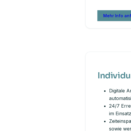
Mehr Info an
Individu
Digitale 
automatisi
24/7 Erre
im Einsat
Zeiteinsp
sowie wen