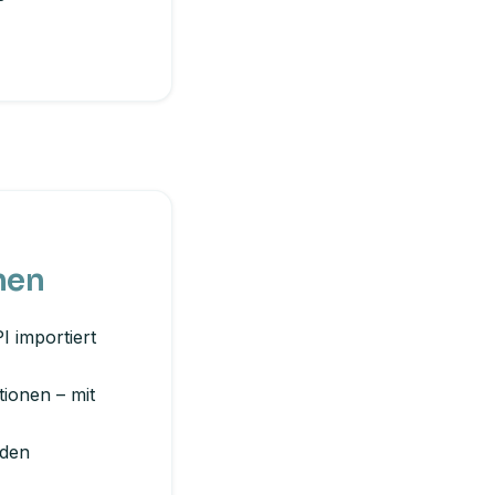
nen
 importiert
tionen – mit
nden