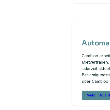
Automat
Cambioo arbeit
Mietverträgen,
jederzeit aktue
Besichtigungst
über Cambioo e
Mehr Info an