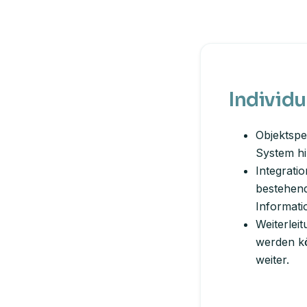
Individu
Objektspe
System hi
Integrati
bestehend
Informati
Weiterleit
werden kö
weiter.