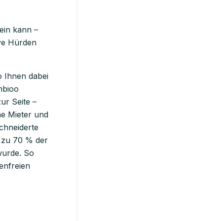
ein kann –
ive Hürden
o Ihnen dabei
ambioo
ur Seite –
ne Mieter und
chneiderte
s zu 70 % der
wurde. So
enfreien