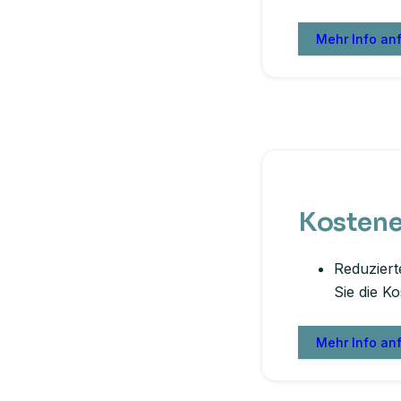
Mehr Info an
Kostene
Reduziert
Sie die K
Mehr Info an