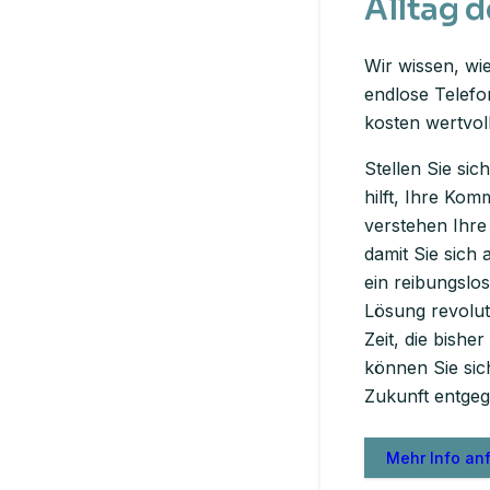
Alltag 
Wir wissen, wi
endlose Telefo
kosten wertvoll
Stellen Sie sic
hilft, Ihre Kom
verstehen Ihre
damit Sie sich
ein reibungsl
Lösung revolut
Zeit, die bish
können Sie sic
Zukunft entge
Mehr Info an