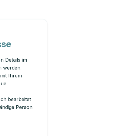
sse
n Details im
n werden.
 mit Ihrem
eue
sch bearbeitet
tändige Person